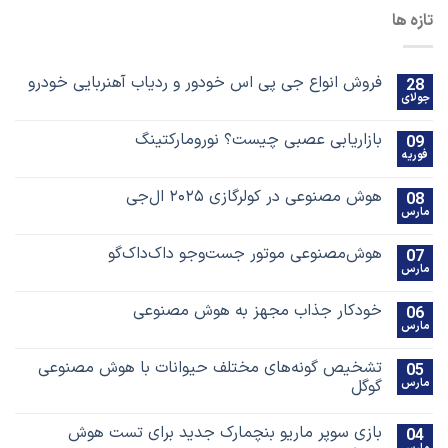
تازه ها
فروش انواع جی پی اس خودور و ردیاب آهنربایی خودرو
28
جولای
بازاریابی عصبی چیست؟ نورومارکتینگ
09
فوریه
هوش مصنوعی در کولرگازی ۲۰۲۵ ال‌جی
08
مارس
هوش‌مصنوعی موتور جست‌و‌جو داک‌داک‌گو
07
مارس
خودکار جذاب مجهز به هوش مصنوعی
06
مارس
تشخیص گونه‌های مختلف حیوانات با هوش مصنوعی
05
مارس
گوگل
بازی سوپر ماریو بنچمارک جدید برای تست هوش
04