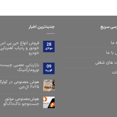
سی سریع
جدیدترین اخبار
 ما
فروش انواع جی پی اس
28
خودور و ردیاب آهنربایی
جولای
با ما
خودرو
 های شغلی
بازاریابی عصبی چیست
09
نورومارکتینگ
فوریه
ات
هوش مصنوعی در کولرگا
۲۰۲۵ ال‌جی
هوش‌مصنوعی موتور
جست‌و‌جو داک‌داک‌گو