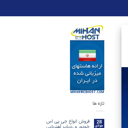
تازه ها
فروش انواع جی پی اس
28
جولای
خودور و ردیاب آهنربایی