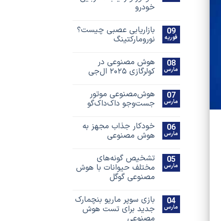
خودرو
بازاریابی عصبی چیست؟
09
فوریه
نورومارکتینگ
هوش مصنوعی در
08
مارس
کولرگازی ۲۰۲۵ ال‌جی
هوش‌مصنوعی موتور
07
مارس
جست‌و‌جو داک‌داک‌گو
خودکار جذاب مجهز به
06
مارس
هوش مصنوعی
تشخیص گونه‌های
05
مارس
مختلف حیوانات با هوش
مصنوعی گوگل
بازی سوپر ماریو بنچمارک
04
مارس
جدید برای تست هوش
مصنوعی