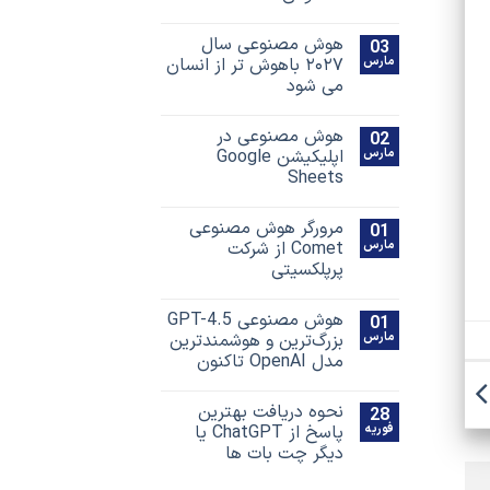
هوش مصنوعی سال
03
مارس
۲۰۲۷ باهوش تر از انسان
می شود
هوش مصنوعی در
02
مارس
اپلیکیشن Google
Sheets
مرورگر هوش مصنوعی
01
مارس
Comet از شرکت
پرپلکسیتی
هوش مصنوعی GPT-4.5
01
مارس
بزرگ‌ترین و هوشمندترین
مدل OpenAI تاکنون
نحوه دریافت بهترین
28
فوریه
پاسخ‌ از ChatGPT یا
دیگر چت بات ها