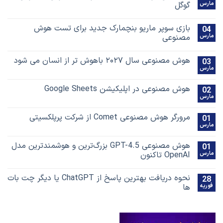
مارس
گوگل
بازی سوپر ماریو بنچمارک جدید برای تست هوش
04
مارس
مصنوعی
هوش مصنوعی سال ۲۰۲۷ باهوش تر از انسان می شود
03
مارس
هوش مصنوعی در اپلیکیشن Google Sheets
02
مارس
مرورگر هوش مصنوعی Comet از شرکت پرپلکسیتی
01
مارس
هوش مصنوعی GPT-4.5 بزرگ‌ترین و هوشمندترین مدل
01
مارس
OpenAI تاکنون
نحوه دریافت بهترین پاسخ‌ از ChatGPT یا دیگر چت بات
28
فوریه
ها