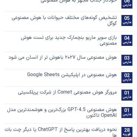
خودکار جذاب مجهز به هوش مصنوعی
06
مارس
تشخیص گونه‌های مختلف حیوانات با هوش مصنوعی
05
مارس
گوگل
بازی سوپر ماریو بنچمارک جدید برای تست هوش
04
مارس
مصنوعی
هوش مصنوعی سال ۲۰۲۷ باهوش تر از انسان می شود
03
مارس
هوش مصنوعی در اپلیکیشن Google Sheets
02
مارس
مرورگر هوش مصنوعی Comet از شرکت پرپلکسیتی
01
مارس
هوش مصنوعی GPT-4.5 بزرگ‌ترین و هوشمندترین مدل
01
مارس
OpenAI تاکنون
نحوه دریافت بهترین پاسخ‌ از ChatGPT یا دیگر چت بات
28
فوریه
ها