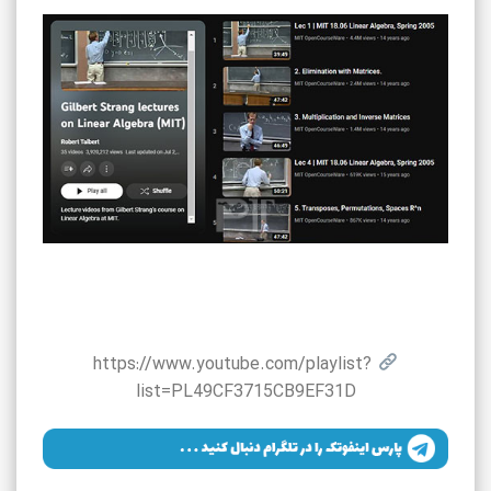
https://www.youtube.com/playlist?
list=PL49CF3715CB9EF31D