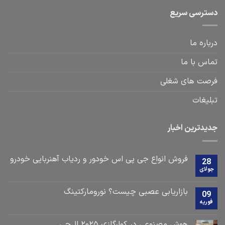
ترسی سریع
باره ما
اس با ما
صت های شغلی
لیغات
یدترین اخبار
فروش انواع جی پی اس خودور و ردیاب آهنربایی خودرو
28
ولای
بازاریابی عصبی چیست؟ نورومارکتینگ
09
وریه
هوش مصنوعی در کولرگازی ۲۰۲۵ ال‌جی