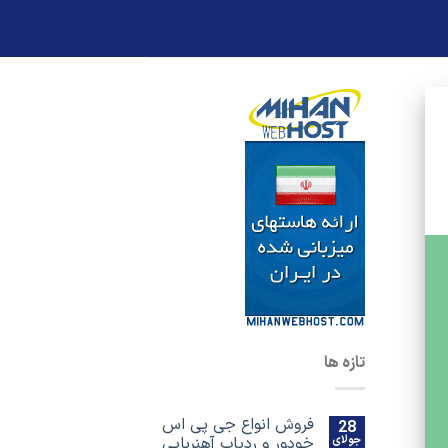
تازه ها
فروش انواع جی پی اس
28
جولای
خودور و ردیاب آهنربایی