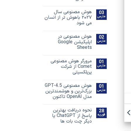
هوش مصنوعی سال
03
مارس
۲۰۲۷ باهوش تر از انسان
می شود
هوش مصنوعی در
02
مارس
اپلیکیشن Google
Sheets
مرورگر هوش مصنوعی
01
مارس
Comet از شرکت
پرپلکسیتی
هوش مصنوعی GPT-4.5
01
مارس
بزرگ‌ترین و هوشمندترین
مدل OpenAI تاکنون
نحوه دریافت بهترین
28
فوریه
پاسخ‌ از ChatGPT یا
دیگر چت بات ها