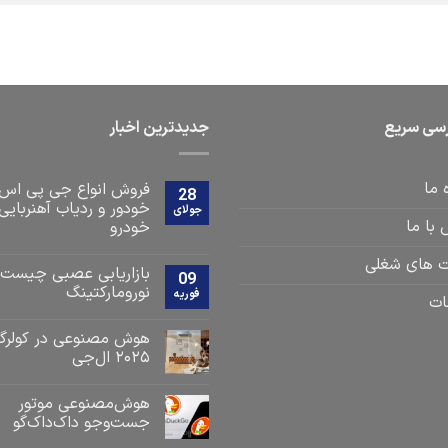
سی سریع
جدیدترین اخبار
 ما
فروش انواع جی پی اس
28
خودور و ردیاب آهنربایی
جولای
با ما
خودرو
 های شغلی
بازاریابی عصبی چیست
09
نورومارکتینگ
فوریه
ات
هوش مصنوعی در کولرگا
۲۰۲۵ ال‌جی
هوش‌مصنوعی موتور
جست‌و‌جو داک‌داک‌گو