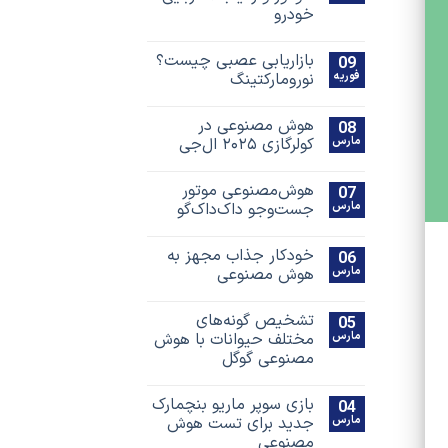
خودرو
بازاریابی عصبی چیست؟
09
فوریه
نورومارکتینگ
هوش مصنوعی در
08
مارس
کولرگازی ۲۰۲۵ ال‌جی
هوش‌مصنوعی موتور
07
مارس
جست‌و‌جو داک‌داک‌گو
خودکار جذاب مجهز به
06
مارس
هوش مصنوعی
تشخیص گونه‌های
05
مارس
مختلف حیوانات با هوش
مصنوعی گوگل
بازی سوپر ماریو بنچمارک
04
مارس
جدید برای تست هوش
مصنوعی