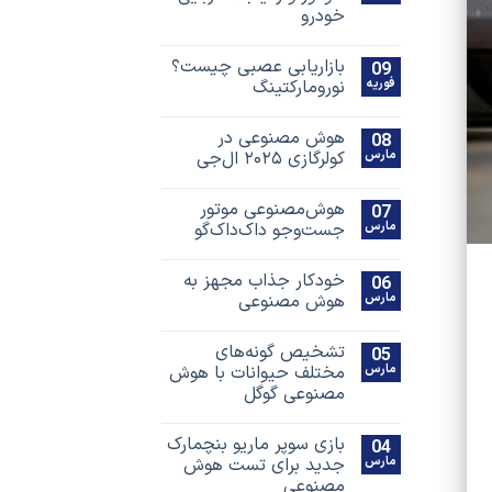
خودرو
بازاریابی عصبی چیست؟
09
فوریه
نورومارکتینگ
هوش مصنوعی در
08
مارس
کولرگازی ۲۰۲۵ ال‌جی
هوش‌مصنوعی موتور
07
مارس
جست‌و‌جو داک‌داک‌گو
خودکار جذاب مجهز به
06
مارس
هوش مصنوعی
تشخیص گونه‌های
05
مارس
مختلف حیوانات با هوش
مصنوعی گوگل
بازی سوپر ماریو بنچمارک
04
مارس
جدید برای تست هوش
مصنوعی