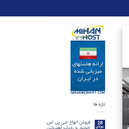
تازه ها
فروش انواع جی پی اس
28
جولای
خودور و ردیاب آهنربایی