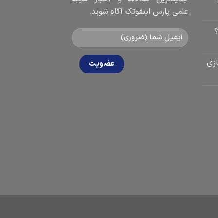
علمی پارس اینفوتک آگاه شوید.
؟
زی