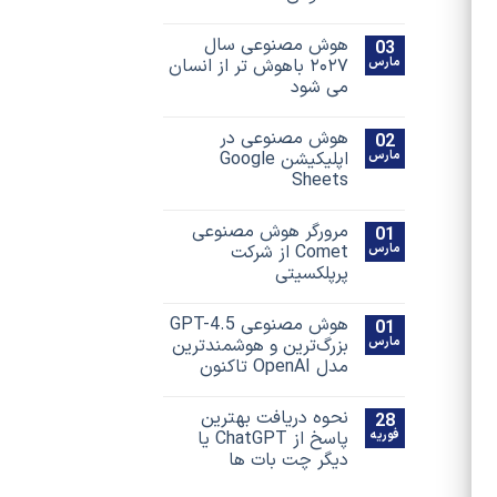
هوش مصنوعی سال
03
مارس
۲۰۲۷ باهوش تر از انسان
می شود
هوش مصنوعی در
02
مارس
اپلیکیشن Google
Sheets
مرورگر هوش مصنوعی
01
مارس
Comet از شرکت
پرپلکسیتی
هوش مصنوعی GPT-4.5
01
مارس
بزرگ‌ترین و هوشمندترین
مدل OpenAI تاکنون
نحوه دریافت بهترین
28
فوریه
پاسخ‌ از ChatGPT یا
دیگر چت بات ها