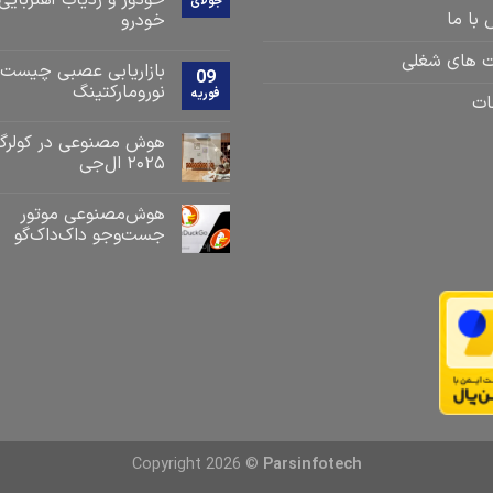
خودور و ردیاب آهنربایی
جولای
با ما
خودرو
 های شغلی
بازاریابی عصبی چیست
09
نورومارکتینگ
فوریه
ات
هوش مصنوعی در کولرگا
۲۰۲۵ ال‌جی
هوش‌مصنوعی موتور
جست‌و‌جو داک‌داک‌گو
Copyright 2026 ©
Parsinfotech