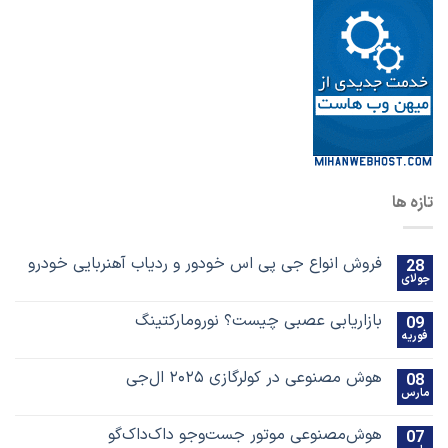
تازه ها
فروش انواع جی پی اس خودور و ردیاب آهنربایی خودرو
28
جولای
بازاریابی عصبی چیست؟ نورومارکتینگ
09
فوریه
هوش مصنوعی در کولرگازی ۲۰۲۵ ال‌جی
08
مارس
هوش‌مصنوعی موتور جست‌و‌جو داک‌داک‌گو
07