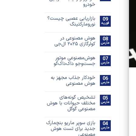
خودرو
بازاریابی عصبی چیست؟
09
فوریه
نورومارکتینگ
هوش مصنوعی در
08
مارس
کولرگازی ۲۰۲۵ ال‌جی
هوش‌مصنوعی موتور
07
مارس
جست‌و‌جو داک‌داک‌گو
خودکار جذاب مجهز به
06
مارس
هوش مصنوعی
تشخیص گونه‌های
05
مارس
مختلف حیوانات با هوش
مصنوعی گوگل
بازی سوپر ماریو بنچمارک
04
مارس
جدید برای تست هوش
مصنوعی