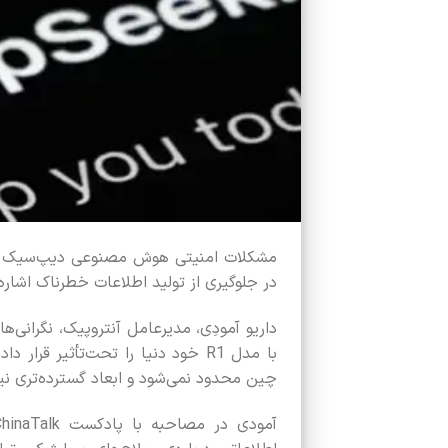
مشکلات امنیتی هوش مصنوعی دیپ‌سیک همچن
در جلوگیری از تولید اطلاعات خطرناک اشار
داریو آمودِی، مدیرعامل آنتروپیک، نگران
با مدل R1 خود دنیا را تحت‌تأثیر ق
چین محدود نمی‌شود و ابعاد گسترده‌تری نیز