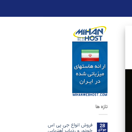
تازه ها
فروش انواع جی پی اس
28
جولای
خودور و ردیاب آهنربایی