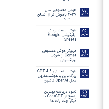
هوش مصنوعی سال
03
مارس
۲۰۲۷ باهوش تر از انسان
می شود
هوش مصنوعی در
02
مارس
اپلیکیشن Google
Sheets
مرورگر هوش مصنوعی
01
مارس
Comet از شرکت
پرپلکسیتی
هوش مصنوعی GPT-4.5
01
مارس
بزرگ‌ترین و هوشمندترین
مدل OpenAI تاکنون
نحوه دریافت بهترین
28
فوریه
پاسخ‌ از ChatGPT یا
دیگر چت بات ها