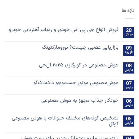
تازه ها
فروش انواع جی پی اس خودور و ردیاب آهنربایی خودرو
28
جولای
بازاریابی عصبی چیست؟ نورومارکتینگ
09
فوریه
هوش مصنوعی در کولرگازی ۲۰۲۵ ال‌جی
08
مارس
هوش‌مصنوعی موتور جست‌و‌جو داک‌داک‌گو
07
مارس
خودکار جذاب مجهز به هوش مصنوعی
06
مارس
تشخیص گونه‌های مختلف حیوانات با هوش مصنوعی
05
مارس
گوگل
بازی سوپر ماریو بنچمارک جدید برای تست هوش