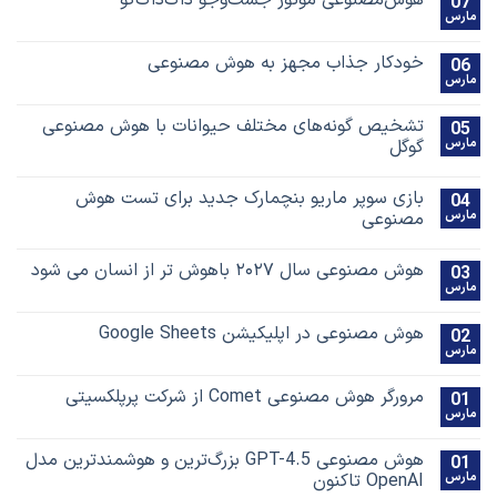
هوش‌مصنوعی موتور جست‌و‌جو داک‌داک‌گو
07
مارس
خودکار جذاب مجهز به هوش مصنوعی
06
مارس
تشخیص گونه‌های مختلف حیوانات با هوش مصنوعی
05
مارس
گوگل
بازی سوپر ماریو بنچمارک جدید برای تست هوش
04
مارس
مصنوعی
هوش مصنوعی سال ۲۰۲۷ باهوش تر از انسان می شود
03
مارس
هوش مصنوعی در اپلیکیشن Google Sheets
02
مارس
مرورگر هوش مصنوعی Comet از شرکت پرپلکسیتی
01
مارس
هوش مصنوعی GPT-4.5 بزرگ‌ترین و هوشمندترین مدل
01
مارس
OpenAI تاکنون