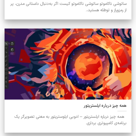
ساتوشی ناکاموتو ساتوشی ناکاموتو کیست اگر به‌دنبال داستانی مدرن، پر
از رمزوراز و توطئه هستید،.
همه چیز درباره ایلستریتور
همه چیز درباره ایلستریتور – ادوبی ایلوستریتور به معنی تصویرگر یک
برنامه‌ی کامپیوتری برداری.